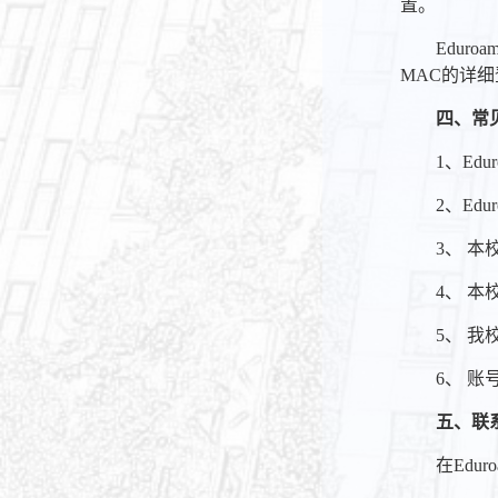
置。
Edur
MAC的详
四、
常
1、Ed
2、Ed
3、 本
4、 本
5、 我
6、 账
五、
联
在Edu