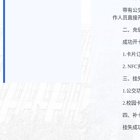
带有公
作人员直接
二、充
成功开
1.卡
2. 
三、挂
1.公
2.校
四、补
挂失成