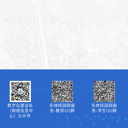
数字化建设处
东林校园网服
东林校园网服
（网络信息中
务-教师QQ群
务-学生QQ群
心）公众号