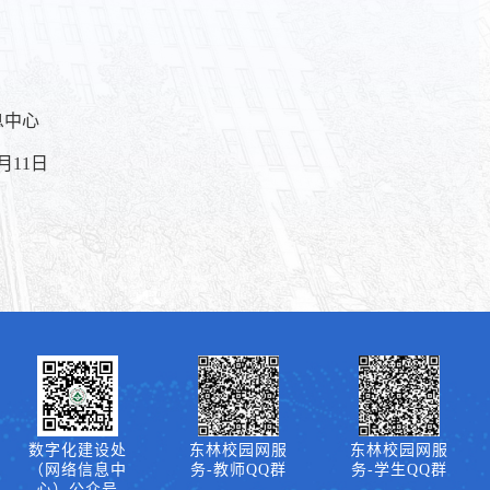
心
日
数字化建设处
东林校园网服
东林校园网服
（网络信息中
务-教师QQ群
务-学生QQ群
心）公众号