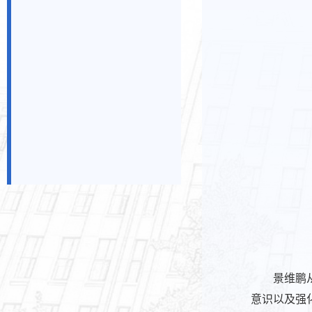
景维鹏
意识以及强